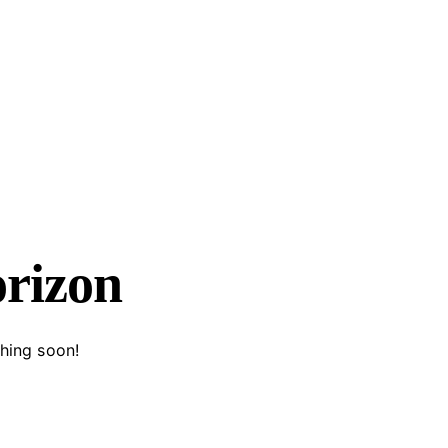
orizon
ching soon!