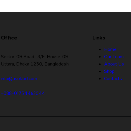
Office
Links
Home
Sector-09,Road -3/F, House-09
Our Team
Uttara, Dhaka 1230, Bangladesh
About Us
Shop
Contacts
info@asokbd.com
+088-01754463044