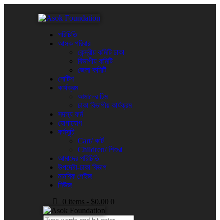
পরিচিতি
আসক পরিবার
কেন্দ্রীয় কমিটি ঢাকা
বিভাগীয় কমিটি
জেলা কমিটি
নোটিশ
কার্যক্রম
আমাদের টিম
ঢাকা বিভাগীয় কার্যক্রম
সদস্য ফর্ম
যোগাযোগ
কর্মসূচি
Cart/ কার্ট
Children/ শিশুরা
আমাদের পরিচিতি
উপদেষ্টা-ঢাকা বিভাগ
মানবিক পেইজ
নিউজ
0 items
-
$0.00
0