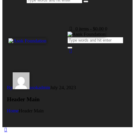
0 items
-
$0.00
0
By
asokadmin
July 24, 2023
Header Main
Home
Header Main