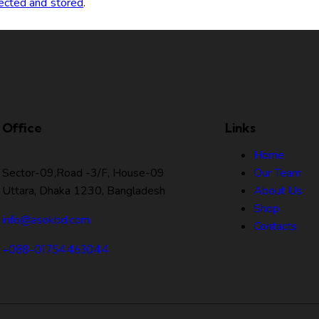
lected and stored
.
Office
Links
Home
Sector-09,Road -3/F, House-09
Our Team
Uttara, Dhaka 1230, Bangladesh
About Us
Shop
info@asokbd.com
Contacts
+088-01754463044