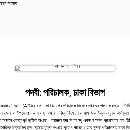
তভাবে অজেয়।
পদবী: পরিচালক, ঢাকা বিভাগ
্থা (এনজিও) আশা (ASA)-তে ঢাকা বিভাগের পরিচালক হিসেবে দায়িত্ব পালন করছেন। দীর্ঘদ
া ও উপজেলায় আশার ক্ষুদ্রঋণ, দারিদ্র্য বিমোচন ও সামাজিক উন্নয়নমূলক কার্যক্রম সুষ্ঠুভা
 অর্জনে গুরুত্বপূর্ণ ভূমিকা রাখছে। কামরুল হুদা নিপন শুধু একজন সফল প্রশাসকই নন, তিন
সামাজিক উন্নয়নের মূল স্রোতে যুক্ত হওয়ার সুযোগ পাচ্ছে। তার সুদক্ষ পরিচালনায় ঢাকা ব