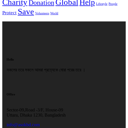
Charity
Global
Help
Donation
Lifestyle
People
Save
Protect
Volunteers
World
Hello
সকলের তরে সকলে আমরা প্রত্যেকে মোরা পরের তরে ।
Office
Sector-09,Road -3/F, House-09
Uttara, Dhaka 1230, Bangladesh
info@asokbd.com