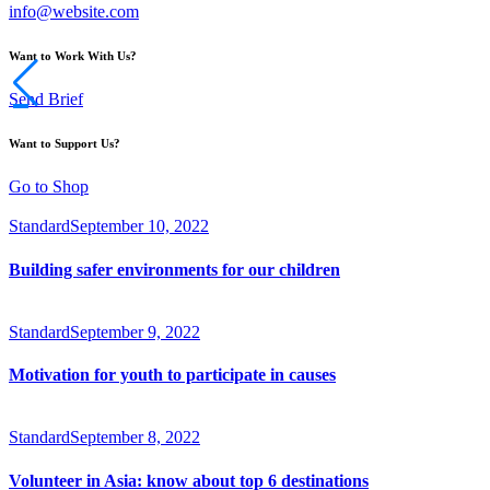
info@website.com
Want to Work With Us?
Send Brief
Want to Support Us?
Go to Shop
Standard
September 10, 2022
Building safer environments for our children
Standard
September 9, 2022
Motivation for youth to participate in causes
Standard
September 8, 2022
Volunteer in Asia: know about top 6 destinations