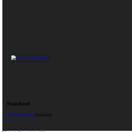
Standard
Home
All Posts
Standard