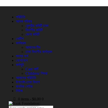
পরিচিতি
আসক পরিবার
কেন্দ্রীয় কমিটি ঢাকা
বিভাগীয় কমিটি
জেলা কমিটি
নোটিশ
কার্যক্রম
আমাদের টিম
ঢাকা বিভাগীয় কার্যক্রম
সদস্য ফর্ম
যোগাযোগ
কর্মসূচি
Cart/ কার্ট
Children/ শিশুরা
আমাদের পরিচিতি
উপদেষ্টা-ঢাকা বিভাগ
মানবিক পেইজ
নিউজ
0 items
-
$0.00
0