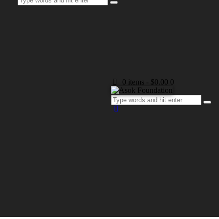
0 items
-
$0.00
0