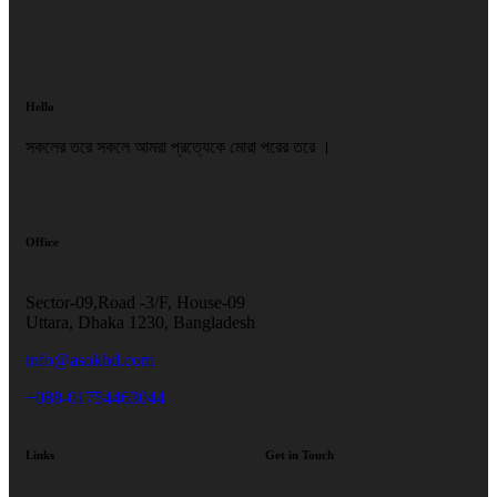
Hello
সকলের তরে সকলে আমরা প্রত্যেকে মোরা পরের তরে ।
Office
Sector-09,Road -3/F, House-09
Uttara, Dhaka 1230, Bangladesh
info@asokbd.com
+088-01754463044
Links
Get in Touch